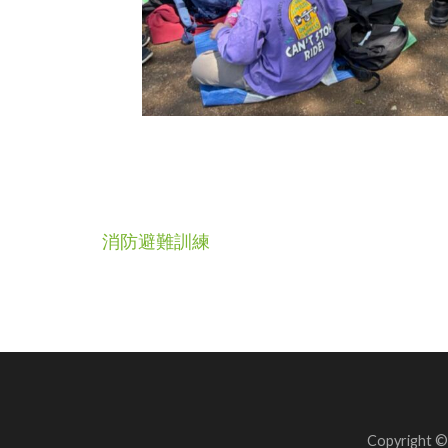
投
消防避難訓練
稿
ナ
ビ
ゲ
ー
Copyright 