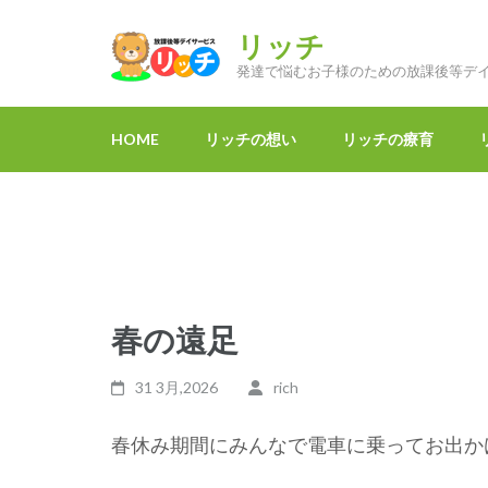
コ
ン
リッチ
テ
発達で悩むお子様のための放課後等デ
ン
ツ
HOME
リッチの想い
リッチの療育
へ
ス
キ
ッ
プ
(Enter
春の遠足
を
押
31 3月,2026
rich
す)
春休み期間にみんなで電車に乗ってお出か