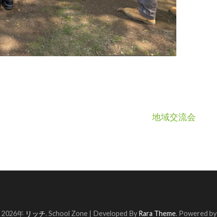
地域交流会
© 2026年
リッチ
.
School Zone | Developed By
Rara Theme
. Powered b