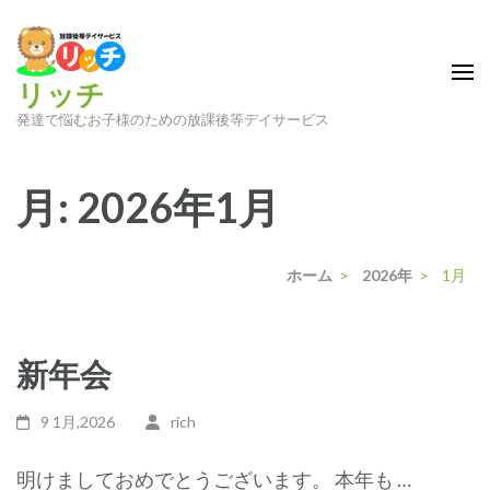
コ
ン
テ
リッチ
ン
発達で悩むお子様のための放課後等デイサービス
ツ
へ
ス
月:
2026年1月
キ
ッ
ホーム
>
2026年
>
1月
プ
(Enter
を
新年会
押
す)
9 1月,2026
rich
明けましておめでとうございます。 本年も …