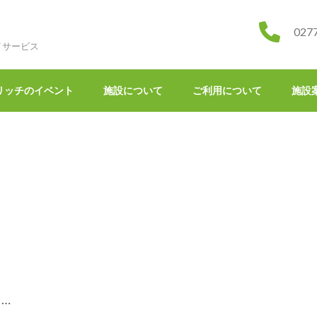
027
イサービス
リッチのイベント
施設について
ご利用について
施設
…