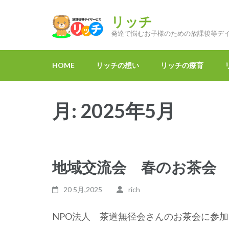
コ
ン
リッチ
テ
発達で悩むお子様のための放課後等デ
ン
ツ
HOME
リッチの想い
リッチの療育
へ
ス
キ
月:
2025年5月
ッ
プ
(Enter
を
地域交流会 春のお茶会
押
す)
20 5月,2025
rich
NPO法人 茶道無径会さんのお茶会に参加 