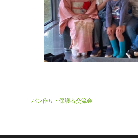
投
パン作り・保護者交流会
稿
ナ