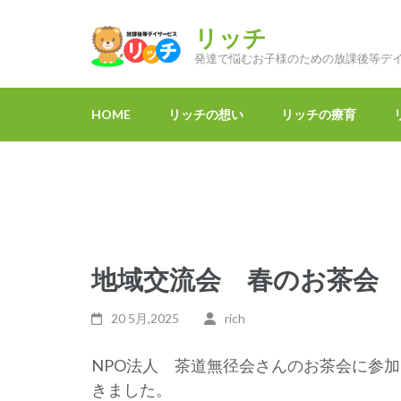
コ
ン
リッチ
テ
発達で悩むお子様のための放課後等デ
ン
ツ
HOME
リッチの想い
リッチの療育
へ
ス
キ
ッ
プ
(Enter
地域交流会 春のお茶会
を
押
20 5月,2025
rich
す)
NPO法人 茶道無径会さんのお茶会に参
きました。